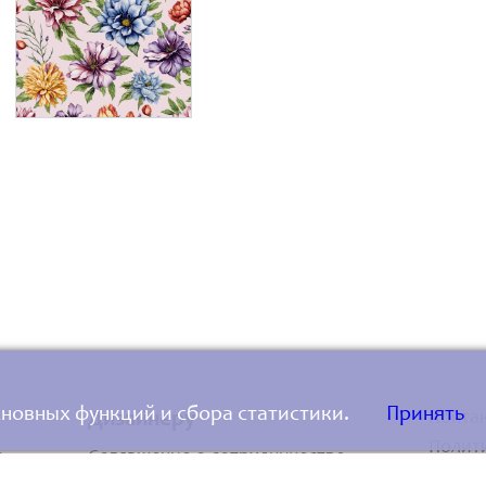
основных функций и сбора статистики.
Принять
Дизайнеру
Конта
Полит
и
Соглашение о сотрудничестве
Польз