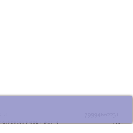
кты
+79994662231
ика конфиденциальности
7.00-17.00 по МСК
овательское соглашение