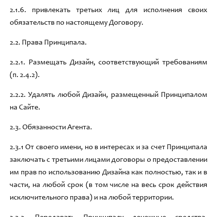
2.1.
6.
привлекать третьих лиц для исполнения своих
обязательств по настоящему Договору
.
2.2
.
Права Принципала
.
2.2.1.
Размещать
Дизайн
,
соответствующий требованиям
(п. 2.4.2)
.
2.2.
2
.
Удалять любой
Дизайн,
размещенный
Принципалом
на Сайте.
2.3
.
Обязанности
Агент
а
.
2.3.1
От своего имени
,
но в интересах и за счет Принципала
заключать с третьими лицами договоры о предоставлении
им прав по использованию Дизайна как полностью
,
так и в
части
, на любой срок
(в том числе на весь срок действия
исключительного права) и на любой территории
.