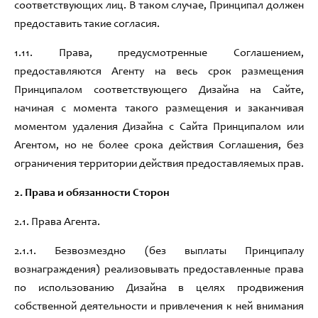
соответствующих лиц
.
В таком случае
,
Принципал должен
предоставить такие согласия
.
1.
1
1
.
Права,
предусмотренные
C
оглашением
,
предоставляются Агенту на весь срок размещения
Принципалом
соответствующего Дизайна на Сайте
,
начиная с момента такого размещения и заканчивая
моментом удаления
Дизайна с Сайта Принципалом или
Агентом,
но не более срока действия Соглашения
,
без
ограничения территории действия предоставляемых прав
.
2.
Права и обязанности Сторон
2.1
.
Права Агента
.
2.1.1
.
Б
езвозмездно (
без выплаты Принципалу
вознаграждения
)
реализовывать предоставленные
права
по
использованию Дизайна
в целях
продвижения
собственной деятельности и привлечения к ней внимания