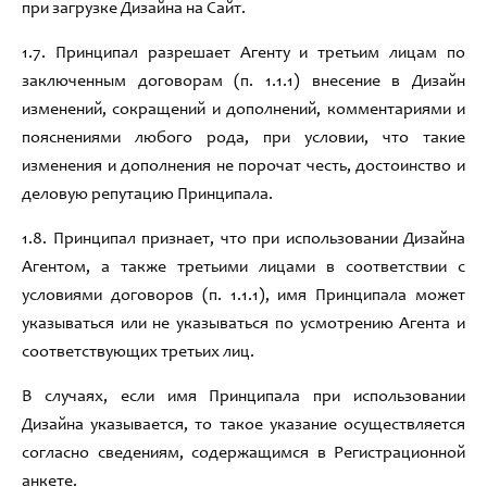
п
ри загрузке Дизайна на
С
айт.
1.
7
.
Принципал разрешает Агенту и третьим лицам по
заключенным договорам
(
п. 1.1.1
)
внесение в Дизайн
изменений, сокращений и дополнений,
комментариями и
пояснениями любого рода
,
при условии
,
что такие
изменения и дополнения не порочат честь
,
достоинство и
деловую репутацию Принципала
.
1.
8
.
Принципал признает
,
что при использовании Дизайна
Агентом
,
а также третьими лицами в соответствии с
условиями договоров
(
п. 1.1.1
)
,
имя Принципала может
указываться или не указываться по усмотрению Агента и
соответствующих третьих
лиц.
В случаях
,
если имя Принципала при использовании
Дизайна указывается
,
то такое указание осуществляется
согласно сведениям
, содержащимся
в Регистрационной
анкете
.