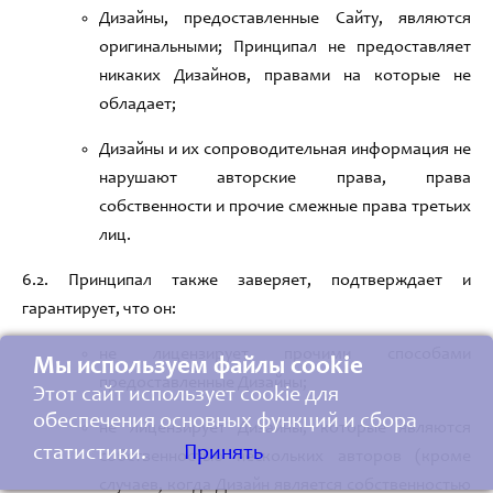
Дизайн
ы
,
предоставленные Сайту
,
являются
оригинальными
;
Принципал не предоставляет
никаких Дизайнов
,
правами на которые не
обладает
;
Дизайн
ы и их сопроводительная информация не
нарушают авторские права
,
права
собственности и прочие смежные права третьих
лиц
.
6
.2.
Принципал также заверяет
,
подтверждает и
гарантирует
,
что он
:
не лицензирует прочими способами
Мы используем файлы cookie
предоставленные Дизайны
;
Этот сайт использует cookie для
обеспечения основных функций и сбора
не лицензирует Дизайны
,
которые являются
статистики.
Принять
собственностью нескольких авторов
(
кроме
случаев
,
когда Дизайн является собственностью