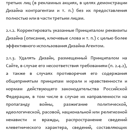
третьих
лиц
(
в рекламных акциях
,
в целях демонстрации
Дизайна контрагентам и т. п.)
без их предоставления
полностью или в части
третьим лицам
.
2.1.2
.
Корректировать указанные Принципалом реквизиты
Дизайна
(
описание
,
ключевые слова и т
. п.)
с целью
более
эффективного использования
Дизайна Агентом.
2.1.3
.
Удалять Дизайн
,
размещенный
Принципалом на
Сайте,
в случае его несоответствия требованиям
(п.
2.4.2),
а также в случаях противоречия его содержания
общепринятым
принципам морали и нравственности и
нормам действующего законодательства Российской
Ф
едерации
,
в том числе в случае
их направленности на
пропаганду войны
,
разжигание политической
,
идеологической
,
расовой
,
национальной
или религиозной
ненависти и вражды
,
распространение сведений
клеветнического характера
,
сведений
,
составляющих