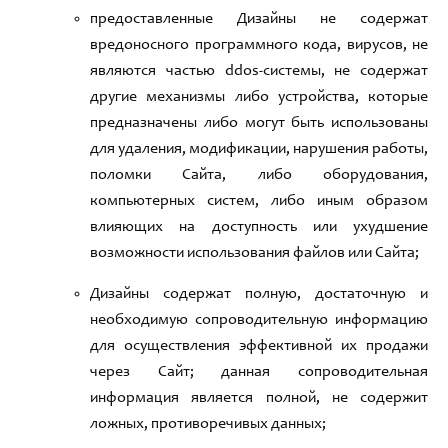
предоставленные Дизайны не содержат
вредоносного программного кода
, вирусов,
не
являются частью
ddos-
системы
,
не содержат
другие механизмы либо устройства
,
которые
предназначены либо могут быть использованы
для удаления
,
модификации
,
нарушения работы
,
поломки Сайта,
либо оборудования
,
компьютерных систем
,
либо иным образом
влияющих на доступность или ухудшение
возможности использования ф
айлов или Сайта;
Дизайн
ы содержат полную
,
достаточную и
необходимую сопроводительную информацию
для осуществления эффективной их продажи
через Сайт
;
данная сопроводительная
информация является полной
,
не содержит
ложных
,
противоречивых данных
;