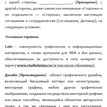
с одной стороны
,
_________________
,
(
Принципал
)
,
с
другой стороны
,
далее совместно именуемые «Стороны» и
по отдельности — «Сторона»
,
заключили настоящее
соглашение о сотрудничестве
(
Соглашение
,
Договор
)
,
на
следующих
условиях
:
Основные термины
Сайт
- совокупность графических и информационных
материалов, а также программ для ЭВМ и баз данных,
обеспечивающих их доступность в сети интернет по
адресу
www.studiolampa.ru
(
в том числе субдомены
).
Дизайн
(
Произведение
) - объект графического дизайна
,
включающий бесшовный паттерн или иллюстрацию,
векторную графику
,
любое другое графическое
изображение, созданное посредством векторной графики
или иным способом
,
являющийся объектом авторского
права, а так же связанные с ним все метаданные,