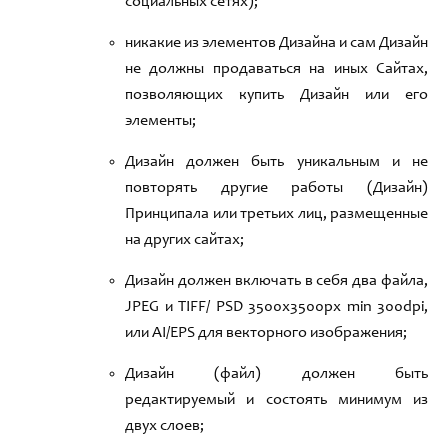
социальных сетях)
;
никакие из элементов Дизайна и сам Дизайн
не должны продаваться на иных Сайтах
,
позволяющих купить Дизайн или его
элементы;
Дизайн долж
ен быть уникальным и не
повторять другие работы (
Дизайн
)
Принципала или третьих лиц
,
размещенные
на других сайтах;
Дизайн долж
ен включать в себя два файла
,
JPEG
и TIFF/ PSD
3500х3500px min
300dpi,
или AI/EPS для
векторного изображения
;
Дизайн
(файл) должен быть
редактируемый и состоять минимум из
двух слоев;