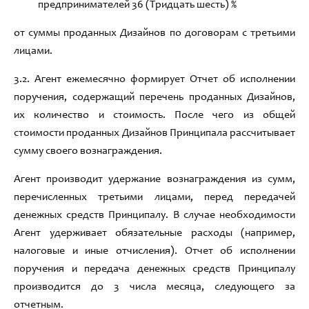
предпринимателей 36 (Тридцать шесть)
%
от
суммы проданных
Дизайн
ов по договорам с третьими
лицами
.
3
.2.
Агент ежемесячно формирует Отчет об исполнении
поручения
,
содержащий перечень проданных
Дизайн
ов
,
их количество и стоимость
.
После чего из общей
стоимости
проданных
Дизайн
ов Принципала рассчитывает
сумму своего вознаграждения
.
Агент производит удержание вознаграждения из сумм
,
перечисленных третьими лицами
,
перед
передач
ей
денежных средств Принципалу
.
В случае необходимости
Агент удерживает обязательные расходы (например
,
налоговые и иные отчисления)
.
Отчет об исполнении
поручения и
передач
а денежных средств Принципалу
производится до 3 числа месяца
,
следующего за
отчетным
.