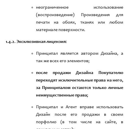
неограниченное использование
(
воспроизведение
)
П
роизведени
я
для
печати на обоях,
тканях или любом
материале поверхности
.
1.
4
.
2
.
Эксклюзивная
лицензия:
Принципал является
автором Дизайна,
а
так же всех его элементов
;
после продажи
Дизайна
Покупателю
переходят исключительные права на него
,
за Принципалом остаются только личные
неимущественные права
;
Принципал и Агент вправе использовать
Дизайн после его продажи в своем
порфолио (в том числе на сайте
,
в