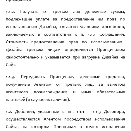
1.1.2
.
П
олуч
ать от третьих лиц денежные суммы
,
подлежащи
е уплате за предоставление им прав по
использованию Дизайна
,
согласно условиям договоров
,
заключаемых в соответствии с
п. 1.1.1
Соглашения
.
Стоимость предоставления прав по использованию
Дизайна третьим лицам определяется Принципалом
самостоятельно и указывается при загрузке Дизайна на
Сайт
.
1.1.3
.
Передавать Принципалу денежные
средств
а
,
полученные Агентом от третьих лиц
,
за вычетом
агентского вознаграждения
и иных обязательных
платежей (в случае их наличия)
.
1.
2
.
Действия
,
указанные в пп
. 1.1.1 – 1.1.3 Договора,
осуществляются Агентом посредством использования
Сайта
,
на котором Принципал в целях исполнения