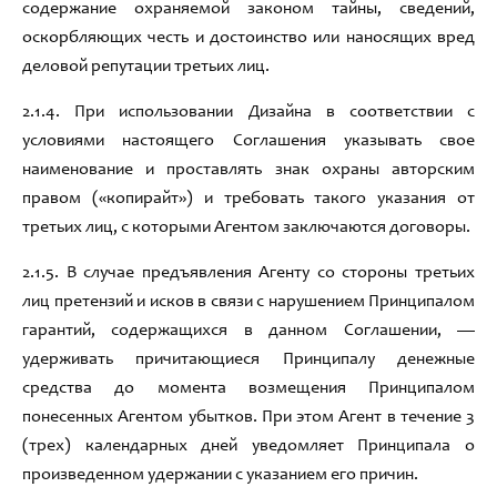
содержание охраняемой законом тайны
,
сведений
,
оскорбляющих честь и достоинство или
наносящих вред
деловой репутации третьих лиц
.
2.1.4
.
При использовании Дизайна в соответствии с
условиями настоящего Соглашения указывать свое
наименование и проставлять знак охраны авторским
правом
(
«копирайт»
)
и требовать такого указания от
третьих
лиц,
с которыми Агентом заключаются договоры
.
2.1.5
.
В случае предъявления Агенту со стороны третьих
лиц претензий и исков в связи с нарушением Принципалом
гарантий
,
содержащихся в данном Соглашении
,
—
удерживать причитающиеся Принципалу денежные
средства
до момента возмещения Принципалом
понесенных Агентом убытков
.
При этом Агент в течение
3
(трех)
календарных дней уведомляет Принципала о
произведенном удержании с указанием его причин
.