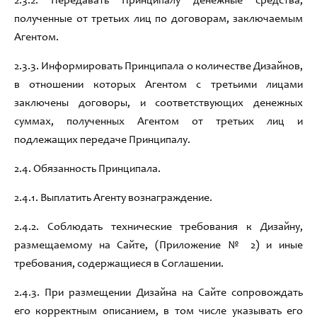
2.3.2
.
Передавать Принципалу денежные средства
,
полученные от третьих лиц по договорам
,
заключаемым
Агентом
.
2.3.3
.
Информировать Принципала о количестве Дизайнов
,
в отношении которых Агентом с третьими лицами
заключены договоры
,
и соответствующих денежных
суммах
,
полученных Агентом от третьих лиц и
подлежащих передаче Принципалу
.
2.4
.
Обязанность
Принципал
а
.
2.4.1
.
Выплатить Агенту вознаграждение
.
2.4.2
.
Соблюдать
технические
требования
к Дизайн
у
,
размещаемому
на Сайте
,
(Приложение № 2)
и
иные
требования
,
содержащиеся в Соглашении
.
2.4.3
.
При размещении Дизайна на Сайте сопровождать
его корректным описанием
,
в том числе указывать его