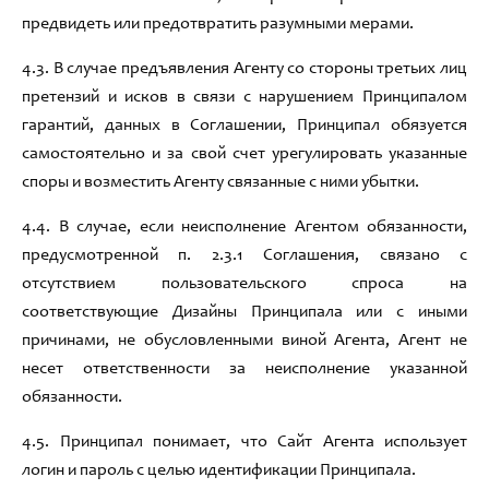
предвидеть или предотвратить разумными мерами
.
4
.3
.
В случае предъявления Агенту со стороны третьих лиц
претензий и исков в связи с нарушением Принципалом
гарантий
,
данных в Соглашении
,
Принципал обязуется
самостоятельно и за свой счет урегулировать указанные
споры и возместить Агенту связанные с ними убытки
.
4
.4
.
В случае
,
если неисполнение Агентом обязанности
,
предусмотренной п
. 2.3.1
Соглашения
,
связано с
отсутствием пользовательского спроса на
соответствующие Дизайны Принципала или с иными
причинами
, не
обусловленными виной Агента
,
Агент не
несет ответственности за неисполнение указанной
обязанности
.
4
.5.
Принципал понимает
,
что Сайт Агента использует
логин и пароль с целью идентификации Принципала
.