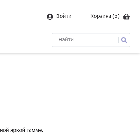
Войти
Корзина (
0
)
сной яркой гамме.